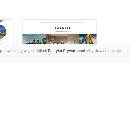
pojawiała się więcej. Kliknij
Polityka Prywatności
, aby dowiedzieć się
we
e
Jak kłaść tapetę
winylową? Warto
znać praktyczne
wskazówki!
Tapeta winylowa to ten
rodzaj naściennej dekoracji,
po który Polacy sięgają
od
dzisiaj bardzo często...