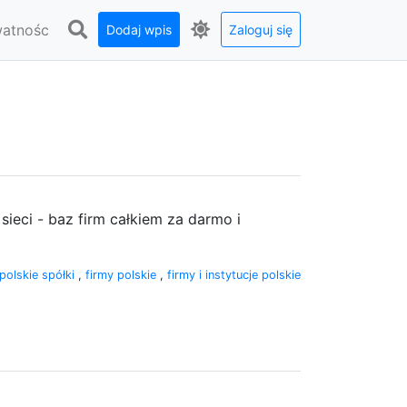
watnośc
Dodaj wpis
Zaloguj się
sieci - baz firm całkiem za darmo i
polskie spółki
,
firmy polskie
,
firmy i instytucje polskie