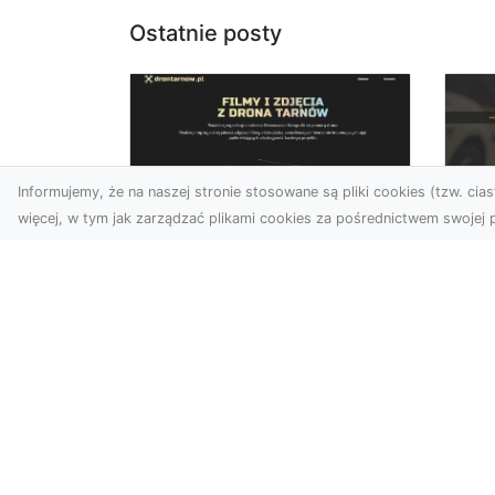
Ostatnie posty
Informujemy, że na naszej stronie stosowane są pliki cookies (tzw. ciast
więcej, w tym jak zarządzać plikami cookies za pośrednictwem swojej p
Usługi dronem
FH
Tarnów – Twoje
Ca
wsparcie w realizacji
Dr
ambitnych projektów
FH
Drony stały się jednym z
Wa
najważniejszych narzędzi
Rę
współczesnych technologii
to 
wizualnych. Firma Dron...
...