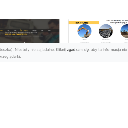
eczka). Niestety nie są jadalne. Kliknij
zgadzam się
, aby ta informacja nie 
rzeglądarki.
Usługi Wyburzenio
i Prace Rozbiórkow
U XMar – Twoja
w Radomiu –
łodobowa Pomoc
Profesjonalizm i
ogowa w Radomiu
Bezpieczeństwo z
MA-TRANS
U XMar – Dlaczego
rto Mieć Ich Numer Pod
Wyburzenia Budynków i
ką? Każdy kierowca zna
Rozbiórki Konstrukcji –
uczucie – nagła awaria,
Kompleksowa Obsługa 