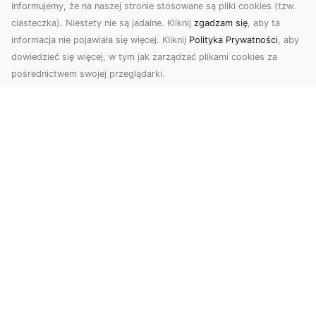
Informujemy, że na naszej stronie stosowane są pliki cookies (tzw.
ciasteczka). Niestety nie są jadalne. Kliknij
zgadzam się
, aby ta
informacja nie pojawiała się więcej. Kliknij
Polityka Prywatności
, aby
dowiedzieć się więcej, w tym jak zarządzać plikami cookies za
pośrednictwem swojej przeglądarki.
Usługi dronem Tarnów – Twoje
wsparcie w realizacji ambitnych
projektów
Drony stały się jednym z najważniejszych
narzędzi współczesnych technologii wizualnych.
Firma Dron...