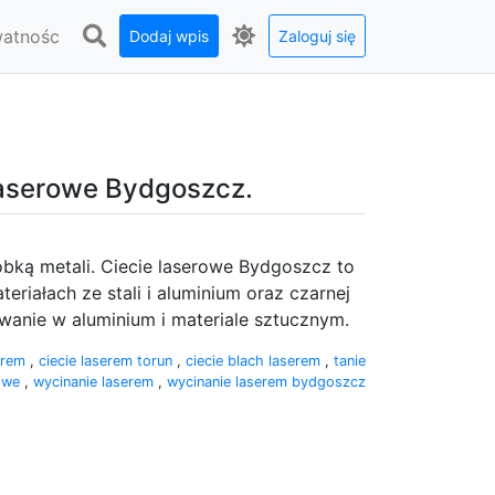
watnośc
Dodaj wpis
Zaloguj się
laserowe Bydgoszcz.
óbką metali. Ciecie laserowe Bydgoszcz to
eriałach ze stali i aluminium oraz czarnej
wanie w aluminium i materiale sztucznym.
serem
,
ciecie laserem torun
,
ciecie blach laserem
,
tanie
rowe
,
wycinanie laserem
,
wycinanie laserem bydgoszcz