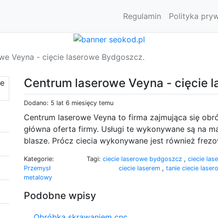
Regulamin
Polityka pry
we Veyna - cięcie laserowe Bydgoszcz.
Centrum laserowe Veyna - cięcie 
Dodano: 5 lat 6 miesięcy temu
Centrum laserowe Veyna to firma zajmująca się obr
główna oferta firmy. Usługi te wykonywane są na mat
blasze. Prócz ciecia wykonywane jest również frezo
Kategorie:
Tagi:
ciecie laserowe bydgoszcz
,
ciecie la
Przemysł
ciecie laserem
,
tanie ciecie lase
metalowy
Podobne wpisy
Obróbka skrawaniem cnc