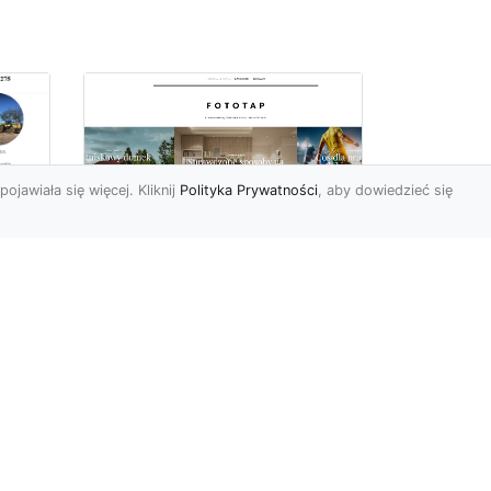
pojawiała się więcej. Kliknij
Polityka Prywatności
, aby dowiedzieć się
we
e
Jak kłaść tapetę
winylową? Warto
znać praktyczne
wskazówki!
Tapeta winylowa to ten
rodzaj naściennej dekoracji,
po który Polacy sięgają
od
dzisiaj bardzo często...