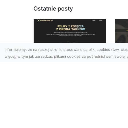
Ostatnie posty
Informujemy, że na naszej stronie stosowane są pliki cookies (tzw. ciast
więcej, w tym jak zarządzać plikami cookies za pośrednictwem swojej p
Usługi dronem
FH
Tarnów – Twoje
Ca
wsparcie w realizacji
Dr
ambitnych projektów
FH
Drony stały się jednym z
Wa
najważniejszych narzędzi
Rę
współczesnych technologii
to 
wizualnych. Firma Dron...
...