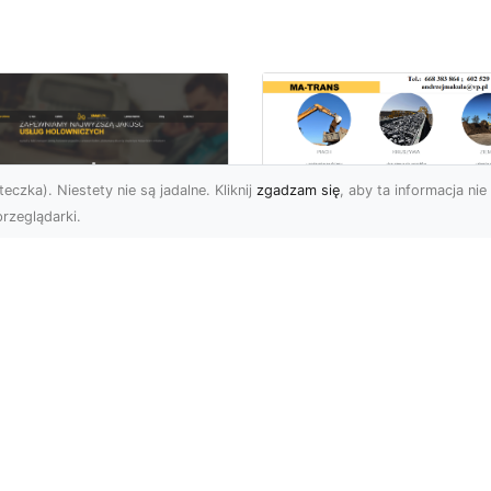
eczka). Niestety nie są jadalne. Kliknij
zgadzam się
, aby ta informacja nie 
rzeglądarki.
Usługi Wyburzenio
i Prace Rozbiórkow
U XMar – Twoja
w Radomiu –
łodobowa Pomoc
Profesjonalizm i
ogowa w Radomiu
Bezpieczeństwo z
MA-TRANS
U XMar – Dlaczego
rto Mieć Ich Numer Pod
Wyburzenia Budynków i
ką? Każdy kierowca zna
Rozbiórki Konstrukcji –
uczucie – nagła awaria,
Kompleksowa Obsługa 