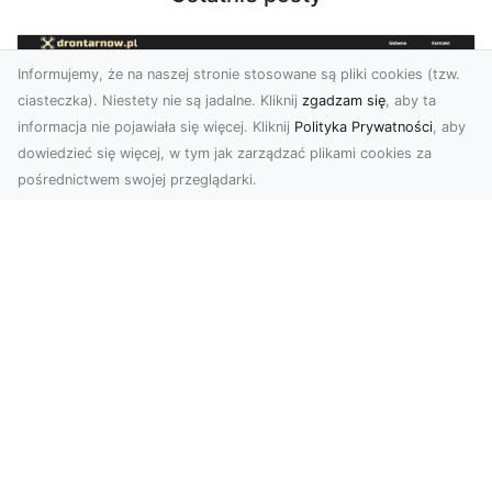
Informujemy, że na naszej stronie stosowane są pliki cookies (tzw.
ciasteczka). Niestety nie są jadalne. Kliknij
zgadzam się
, aby ta
informacja nie pojawiała się więcej. Kliknij
Polityka Prywatności
, aby
dowiedzieć się więcej, w tym jak zarządzać plikami cookies za
pośrednictwem swojej przeglądarki.
Usługi dronem Tarnów – Twoje
wsparcie w realizacji ambitnych
projektów
Drony stały się jednym z najważniejszych
narzędzi współczesnych technologii wizualnych.
Firma Dron...