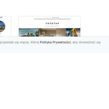
pojawiała się więcej. Kliknij
Polityka Prywatności
, aby dowiedzieć się
we
e
Jak kłaść tapetę
winylową? Warto
znać praktyczne
wskazówki!
Tapeta winylowa to ten
rodzaj naściennej dekoracji,
po który Polacy sięgają
od
dzisiaj bardzo często...