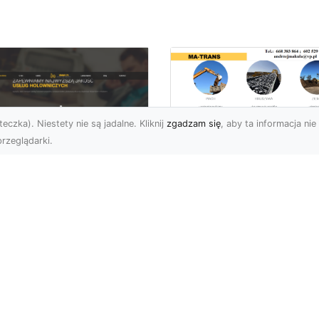
eczka). Niestety nie są jadalne. Kliknij
zgadzam się
, aby ta informacja nie 
rzeglądarki.
Usługi Wyburzenio
i Prace Rozbiórkow
U XMar – Twoja
w Radomiu –
łodobowa Pomoc
Profesjonalizm i
ogowa w Radomiu
Bezpieczeństwo z
MA-TRANS
U XMar – Dlaczego
rto Mieć Ich Numer Pod
Wyburzenia Budynków i
ką? Każdy kierowca zna
Rozbiórki Konstrukcji –
uczucie – nagła awaria,
Kompleksowa Obsługa 