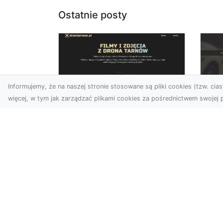
Ostatnie posty
Informujemy, że na naszej stronie stosowane są pliki cookies (tzw. ciast
więcej, w tym jak zarządzać plikami cookies za pośrednictwem swojej p
Usługi dronem
FH
Tarnów – Twoje
Ca
wsparcie w realizacji
Dr
ambitnych projektów
FH
Drony stały się jednym z
Wa
najważniejszych narzędzi
Rę
współczesnych technologii
to 
wizualnych. Firma Dron...
...