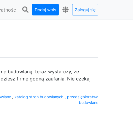
watnośc
Dodaj wpis
Zaloguj się
rmę budowlaną, teraz wystarczy, że
dziesz firmę godną zaufania. Nie czekaj
owlane
,
katalog stron budowlanych
,
przedsiębiorstwa
budowlane