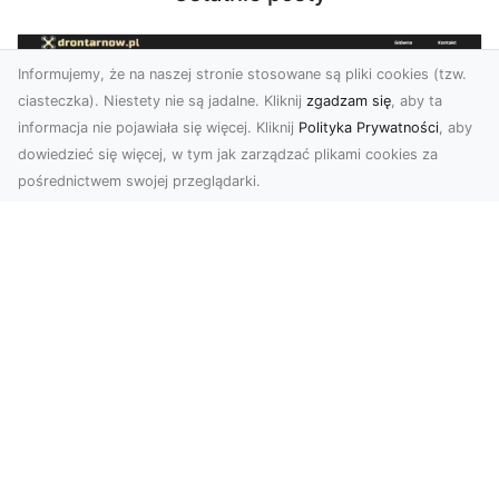
Informujemy, że na naszej stronie stosowane są pliki cookies (tzw.
ciasteczka). Niestety nie są jadalne. Kliknij
zgadzam się
, aby ta
informacja nie pojawiała się więcej. Kliknij
Polityka Prywatności
, aby
dowiedzieć się więcej, w tym jak zarządzać plikami cookies za
pośrednictwem swojej przeglądarki.
Usługi dronem Tarnów – Twoje
wsparcie w realizacji ambitnych
projektów
Drony stały się jednym z najważniejszych
narzędzi współczesnych technologii wizualnych.
Firma Dron...