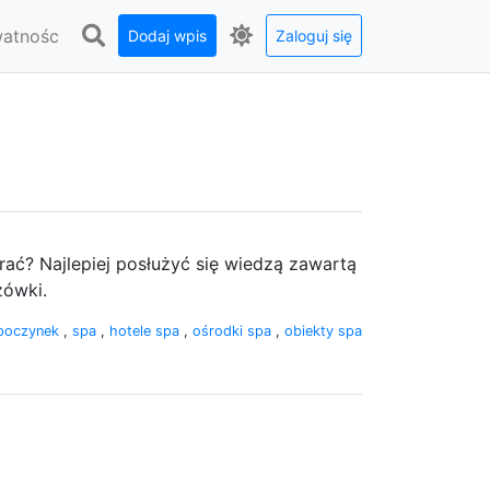
watnośc
Dodaj wpis
Zaloguj się
rać? Najlepiej posłużyć się wiedzą zawartą
zówki.
poczynek
,
spa
,
hotele spa
,
ośrodki spa
,
obiekty spa