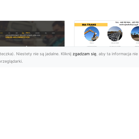
eczka). Niestety nie są jadalne. Kliknij
zgadzam się
, aby ta informacja nie 
rzeglądarki.
Usługi Wyburzenio
i Prace Rozbiórkow
U XMar – Twoja
w Radomiu –
łodobowa Pomoc
Profesjonalizm i
ogowa w Radomiu
Bezpieczeństwo z
MA-TRANS
U XMar – Dlaczego
rto Mieć Ich Numer Pod
Wyburzenia Budynków i
ką? Każdy kierowca zna
Rozbiórki Konstrukcji –
uczucie – nagła awaria,
Kompleksowa Obsługa 