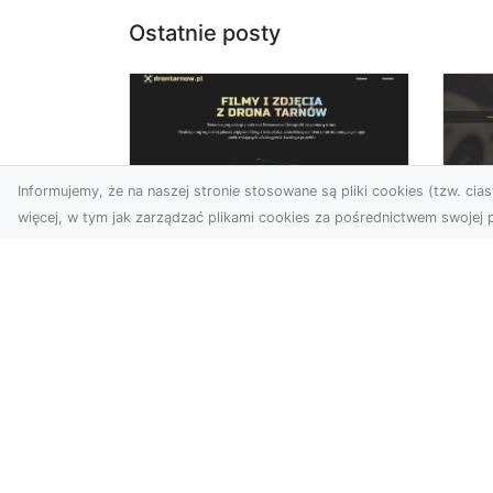
Ostatnie posty
Informujemy, że na naszej stronie stosowane są pliki cookies (tzw. ciast
więcej, w tym jak zarządzać plikami cookies za pośrednictwem swojej p
Usługi dronem
FH
Tarnów – Twoje
Ca
wsparcie w realizacji
Dr
ambitnych projektów
FH
Drony stały się jednym z
Wa
najważniejszych narzędzi
Rę
współczesnych technologii
to 
wizualnych. Firma Dron...
...