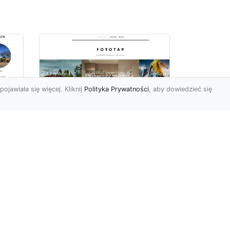
pojawiała się więcej. Kliknij
Polityka Prywatności
, aby dowiedzieć się
we
e
Jak kłaść tapetę
winylową? Warto
znać praktyczne
wskazówki!
Tapeta winylowa to ten
rodzaj naściennej dekoracji,
po który Polacy sięgają
od
dzisiaj bardzo często...