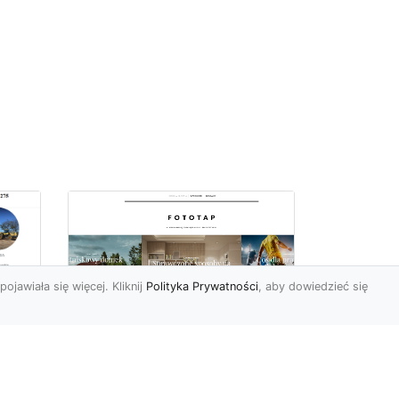
pojawiała się więcej. Kliknij
Polityka Prywatności
, aby dowiedzieć się
we
e
Jak kłaść tapetę
winylową? Warto