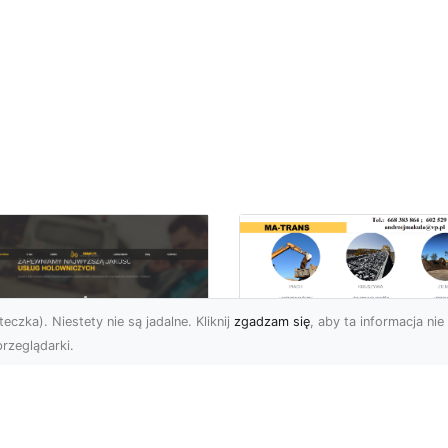
eczka). Niestety nie są jadalne. Kliknij
zgadzam się
, aby ta informacja nie 
rzeglądarki.
Usługi Wyburzenio
i Prace Rozbiórkow
U XMar – Twoja
w Radomiu –
łodobowa Pomoc
Profesjonalizm i