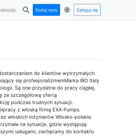
watnośc
Dodaj wpis
Zaloguj się
 dostarczaniem do klientów wytrzymałych
iający się profesjonalizmemMarka IBO Italy
logii. Są one przydatne do pracy ciągłej.
ię ze szczegółową ofertą
nkcję podczas trudnych sytuacji.
łpracy z włoską firmą EXA Pumps.
z włoskich inżynierów Włosko-polskie
rzymałe na sytuacje, gdzie występują
aszymi usługami, zachęcamy do kontaktu