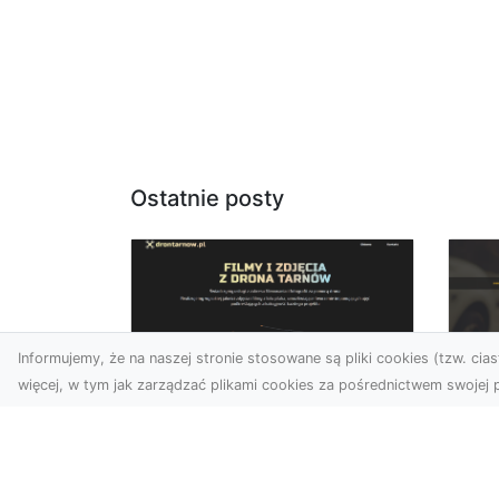
Ostatnie posty
Informujemy, że na naszej stronie stosowane są pliki cookies (tzw. ciast
więcej, w tym jak zarządzać plikami cookies za pośrednictwem swojej p
Usługi dronem
FH
Tarnów – Twoje
Ca
wsparcie w realizacji