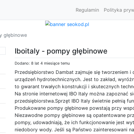
Regulamin
Polityka pry
py głębinowe
Iboitaly - pompy głębinowe
Dodano: 8 lat 4 miesiące temu
Przedsiębiorstwo Dambat zajmuje się tworzeniem i
urządzeń hydrotechnicznych. Jest to zakład, wyróżn
to gwarant trwałych konstrukcji i skutecznych techno
Na stronie internetowej IBO Italy można zapoznać s
przedsiębiorstwa.Sprzęt IBO Italy świetnie pełnią fu
Produkowane pompy głębinowe powstają przy wspó
Niezawodne pompy głębinowe są opatentowane prze
pompy, udowadniają, że ich funkcjonowanie jest wyt
niedobory wody. Jeśli są Państwo zainteresowani n