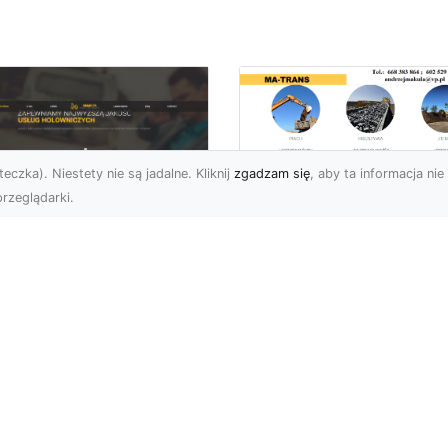
eczka). Niestety nie są jadalne. Kliknij
zgadzam się
, aby ta informacja nie 
rzeglądarki.
Usługi Wyburzenio
i Prace Rozbiórkow
U XMar – Twoja
w Radomiu –
łodobowa Pomoc
Profesjonalizm i
ogowa w Radomiu
Bezpieczeństwo z
MA-TRANS
U XMar – Dlaczego
rto Mieć Ich Numer Pod
Wyburzenia Budynków i
ką? Każdy kierowca zna
Rozbiórki Konstrukcji –
uczucie – nagła awaria,
Kompleksowa Obsługa 