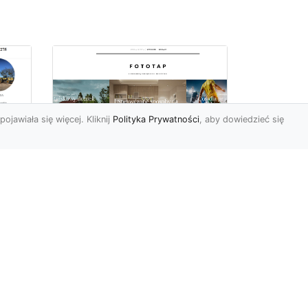
pojawiała się więcej. Kliknij
Polityka Prywatności
, aby dowiedzieć się
we
e
Jak kłaść tapetę
winylową? Warto
znać praktyczne
wskazówki!
Tapeta winylowa to ten
rodzaj naściennej dekoracji,
po który Polacy sięgają
od
dzisiaj bardzo często...