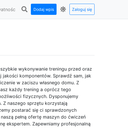
watnośc
Dodaj wpis
Zaloguj się
 szybkie wykonywanie treningu przed oraz
j jakości komponentów. Sprawdź sam, jak
czenie w zaciszu własnego domu. Z
sz każdy trening a oprócz tego
ożliwości fizycznych. Dysponujemy
h. Z naszego sprzętu korzystają
możemy postarać się ci sprawdzonych
cz naszą pełną ofertę maszyn do ćwiczeń
znę ekspertem. Zapewniamy profesjonalną