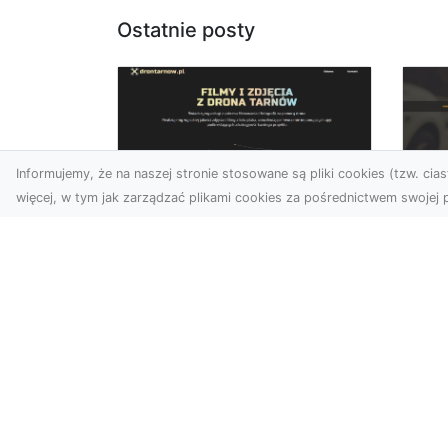
Ostatnie posty
Informujemy, że na naszej stronie stosowane są pliki cookies (tzw. ciast
więcej, w tym jak zarządzać plikami cookies za pośrednictwem swojej p
Usługi dronem
FH
Tarnów – Twoje
Ca
wsparcie w realizacji
Dr
ambitnych projektów
FH
Drony stały się jednym z
Wa
najważniejszych narzędzi
Rę
współczesnych technologii
to 
wizualnych. Firma Dron...
...