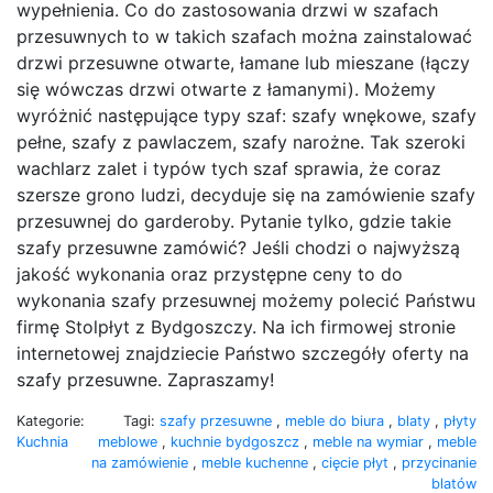
wypełnienia. Co do zastosowania drzwi w szafach
przesuwnych to w takich szafach można zainstalować
drzwi przesuwne otwarte, łamane lub mieszane (łączy
się wówczas drzwi otwarte z łamanymi). Możemy
wyróżnić następujące typy szaf: szafy wnękowe, szafy
pełne, szafy z pawlaczem, szafy narożne. Tak szeroki
wachlarz zalet i typów tych szaf sprawia, że coraz
szersze grono ludzi, decyduje się na zamówienie szafy
przesuwnej do garderoby. Pytanie tylko, gdzie takie
szafy przesuwne zamówić? Jeśli chodzi o najwyższą
jakość wykonania oraz przystępne ceny to do
wykonania szafy przesuwnej możemy polecić Państwu
firmę Stolpłyt z Bydgoszczy. Na ich firmowej stronie
internetowej znajdziecie Państwo szczegóły oferty na
szafy przesuwne. Zapraszamy!
Kategorie:
Tagi:
szafy przesuwne
,
meble do biura
,
blaty
,
płyty
Kuchnia
meblowe
,
kuchnie bydgoszcz
,
meble na wymiar
,
meble
na zamówienie
,
meble kuchenne
,
cięcie płyt
,
przycinanie
blatów