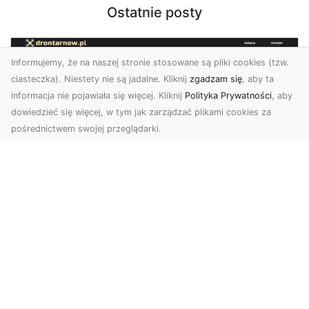
Ostatnie posty
Informujemy, że na naszej stronie stosowane są pliki cookies (tzw.
ciasteczka). Niestety nie są jadalne. Kliknij
zgadzam się
, aby ta
informacja nie pojawiała się więcej. Kliknij
Polityka Prywatności
, aby
dowiedzieć się więcej, w tym jak zarządzać plikami cookies za
pośrednictwem swojej przeglądarki.
Usługi dronem Tarnów – Twoje
wsparcie w realizacji ambitnych
projektów
Drony stały się jednym z najważniejszych
narzędzi współczesnych technologii wizualnych.
Firma Dron...