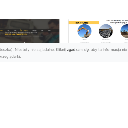
eczka). Niestety nie są jadalne. Kliknij
zgadzam się
, aby ta informacja nie 
rzeglądarki.
Usługi Wyburzenio
i Prace Rozbiórkow
U XMar – Twoja
w Radomiu –
łodobowa Pomoc
Profesjonalizm i
ogowa w Radomiu
Bezpieczeństwo z
MA-TRANS
U XMar – Dlaczego
rto Mieć Ich Numer Pod
Wyburzenia Budynków i
ką? Każdy kierowca zna
Rozbiórki Konstrukcji –
uczucie – nagła awaria,
Kompleksowa Obsługa 