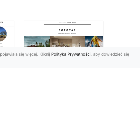
pojawiała się więcej. Kliknij
Polityka Prywatności
, aby dowiedzieć się
we
e
Jak kłaść tapetę
winylową? Warto
znać praktyczne
wskazówki!
Tapeta winylowa to ten
rodzaj naściennej dekoracji,
po który Polacy sięgają
od
dzisiaj bardzo często...