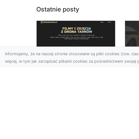
Ostatnie posty
Informujemy, że na naszej stronie stosowane są pliki cookies (tzw. ciast
więcej, w tym jak zarządzać plikami cookies za pośrednictwem swojej p
Usługi dronem
FH
Tarnów – Twoje
Ca
wsparcie w realizacji
Dr
ambitnych projektów
FH
Drony stały się jednym z
Wa
najważniejszych narzędzi
Rę
współczesnych technologii
to 
wizualnych. Firma Dron...
...