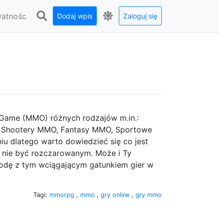
watnośc
Dodaj wpis
Zaloguj się
ne Game (MMO) różnych rodzajów m.in.:
 Shootery MMO, Fantasy MMO, Sportowe
 dlatego warto dowiedzieć się co jest
y nie być rozczarowanym. Może i Ty
odę z tym wciągającym gatunkiem gier w
Tagi:
mmorpg
,
mmo
,
gry online
,
gry mmo