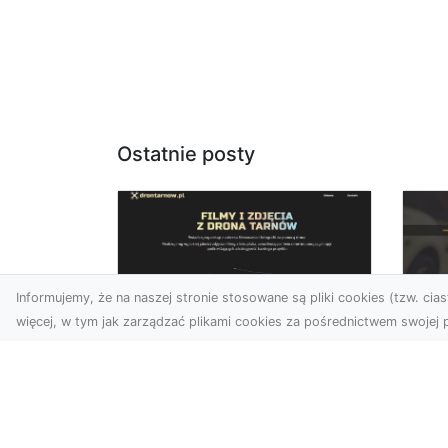
Ostatnie posty
Informujemy, że na naszej stronie stosowane są pliki cookies (tzw. ciast
więcej, w tym jak zarządzać plikami cookies za pośrednictwem swojej p
Usługi dronem
FH
Tarnów – Twoje
Ca
wsparcie w realizacji
Dr
ambitnych projektów