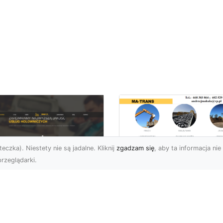
eczka). Niestety nie są jadalne. Kliknij
zgadzam się
, aby ta informacja nie 
rzeglądarki.
Usługi Wyburzenio
i Prace Rozbiórkow
U XMar – Twoja
w Radomiu –
łodobowa Pomoc
Profesjonalizm i
ogowa w Radomiu
Bezpieczeństwo z