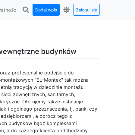
watnośc
Dodaj wpis
Zaloguj się
e wewnętrzne budynków
oraz profesjonalne podejście do
tromontażowych "EL-Montex" tak można
etnią tradycją w dziedzinie montażu.
sieci zewnętrznych, sanitarnych,
tryczne. Oferujemy także instalacje
k i ogólnego przeznaczenia, tj. banki czy
edsiębiorcami, a oprócz tego z
szych budynków bądź kompleksami
m, a do każdego klienta podchodzimy