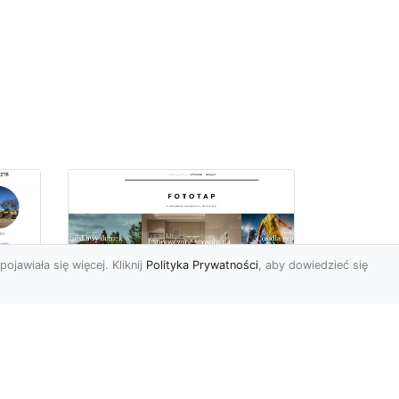
pojawiała się więcej. Kliknij
Polityka Prywatności
, aby dowiedzieć się
we
e
Jak kłaść tapetę
winylową? Warto
znać praktyczne