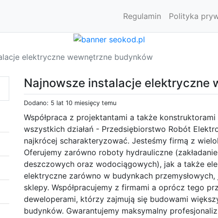
Regulamin
Polityka pry
alacje elektryczne wewnętrzne budynków
Najnowsze instalacje elektryczn
Dodano: 5 lat 10 miesięcy temu
Współpraca z projektantami a także konstruktorami 
wszystkich działań - Przedsiębiorstwo Robót Elek
najkrócej scharakteryzować. Jesteśmy firmą z wielol
Oferujemy zarówno roboty hydrauliczne (zakładanie 
deszczowych oraz wodociągowych), jak a także elek
elektryczne zarówno w budynkach przemysłowych, ja
sklepy. Współpracujemy z firmami a oprócz tego prz
deweloperami, którzy zajmują się budowami więk
budynków. Gwarantujemy maksymalny profesjonaliz