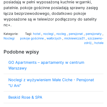
posiadają w pełni wyposażoną kuchnie w:garnki,
patelnie. pokoje gościnne posiadają sprawny zasięg
łącza bezprzewodowego, dodatkowo pokoje
wyposażone są w telewizor podłączony do satelity
nc+.
Kategorie:
Tagi:
hotel
,
noclegi
,
nocleg
,
pensjonat
,
pensjonaty
,
Noclegi
pokoje gościnne
,
wałbrzych
,
mickiewicza31
,
szczawno-
zdrój
,
hotele
Podobne wpisy
GO Apartments – apartamenty w centrum
Warszawy
Noclegi z wyżywieniem Małe Ciche - Pensjonat
"U Ani"
Beskid Rose & SPA