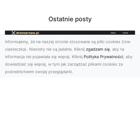
Ostatnie posty
Informujemy, że na naszej stronie stosowane są pliki cookies (tzw.
ciasteczka). Niestety nie są jadalne. Kliknij
zgadzam się
, aby ta
informacja nie pojawiała się więcej. Kliknij
Polityka Prywatności
, aby
dowiedzieć się więcej, w tym jak zarządzać plikami cookies za
pośrednictwem swojej przeglądarki.
Usługi dronem Tarnów – Twoje
wsparcie w realizacji ambitnych
projektów
Drony stały się jednym z najważniejszych