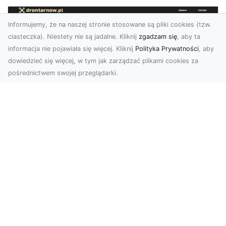
Informujemy, że na naszej stronie stosowane są pliki cookies (tzw.
ciasteczka). Niestety nie są jadalne. Kliknij
zgadzam się
, aby ta
informacja nie pojawiała się więcej. Kliknij
Polityka Prywatności
, aby
dowiedzieć się więcej, w tym jak zarządzać plikami cookies za
pośrednictwem swojej przeglądarki.
Usługi dronem Tarnów – Twoje
wsparcie w realizacji ambitnych
projektów
Drony stały się jednym z najważniejszych
narzędzi współczesnych technologii wizualnych.
Firma Dron...