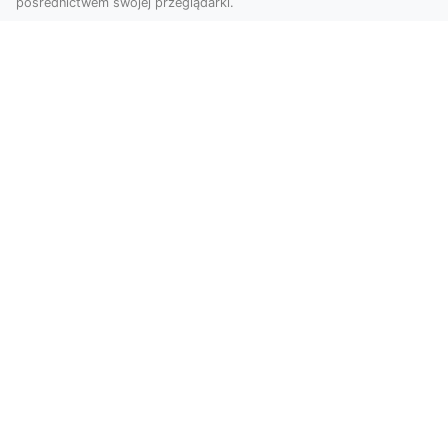
pośrednictwem swojej przeglądarki.
Usługi dronem Tarnów – Twoje
wsparcie w realizacji ambitnych
projektów
Drony stały się jednym z najważniejszych
narzędzi współczesnych technologii wizualnych.
Firma Dron...