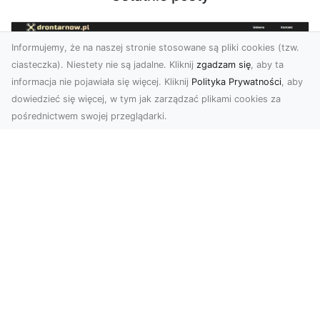
Informujemy, że na naszej stronie stosowane są pliki cookies (tzw.
ciasteczka). Niestety nie są jadalne. Kliknij
zgadzam się
, aby ta
informacja nie pojawiała się więcej. Kliknij
Polityka Prywatności
, aby
dowiedzieć się więcej, w tym jak zarządzać plikami cookies za
pośrednictwem swojej przeglądarki.
Usługi dronem Tarnów – Twoje
wsparcie w realizacji ambitnych
projektów
Drony stały się jednym z najważniejszych
narzędzi współczesnych technologii wizualnych.
Firma Dron...