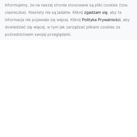
Informujemy, że na naszej stronie stosowane są pliki cookies (tzw.
ciasteczka). Niestety nie są jadalne. Kliknij
zgadzam się
, aby ta
informacja nie pojawiała się więcej. Kliknij
Polityka Prywatności
, aby
dowiedzieć się więcej, w tym jak zarządzać plikami cookies za
pośrednictwem swojej przeglądarki.
Usługi dronem Tarnów – Twoje
wsparcie w realizacji ambitnych
projektów
Drony stały się jednym z najważniejszych
narzędzi współczesnych technologii wizualnych.
Firma Dron...