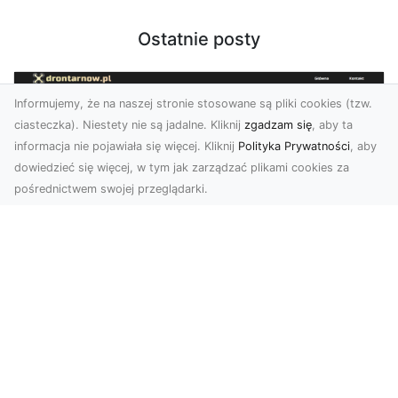
Ostatnie posty
Informujemy, że na naszej stronie stosowane są pliki cookies (tzw.
ciasteczka). Niestety nie są jadalne. Kliknij
zgadzam się
, aby ta
informacja nie pojawiała się więcej. Kliknij
Polityka Prywatności
, aby
dowiedzieć się więcej, w tym jak zarządzać plikami cookies za
pośrednictwem swojej przeglądarki.
Usługi dronem Tarnów – Twoje
wsparcie w realizacji ambitnych
projektów
Drony stały się jednym z najważniejszych