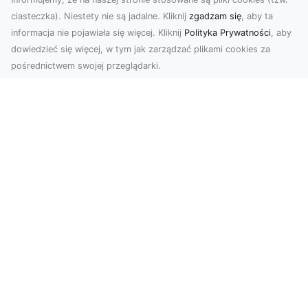
ciasteczka). Niestety nie są jadalne. Kliknij
zgadzam się
, aby ta
informacja nie pojawiała się więcej. Kliknij
Polityka Prywatności
, aby
dowiedzieć się więcej, w tym jak zarządzać plikami cookies za
pośrednictwem swojej przeglądarki.
Usługi dronem Tarnów – Twoje
wsparcie w realizacji ambitnych
projektów
Drony stały się jednym z najważniejszych
narzędzi współczesnych technologii wizualnych.
Firma Dron...