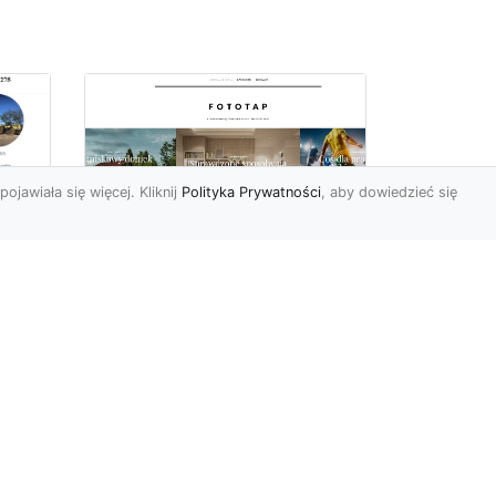
pojawiała się więcej. Kliknij
Polityka Prywatności
, aby dowiedzieć się
we
e
Jak kłaść tapetę
winylową? Warto
znać praktyczne
wskazówki!
Tapeta winylowa to ten
rodzaj naściennej dekoracji,
po który Polacy sięgają
od
dzisiaj bardzo często...