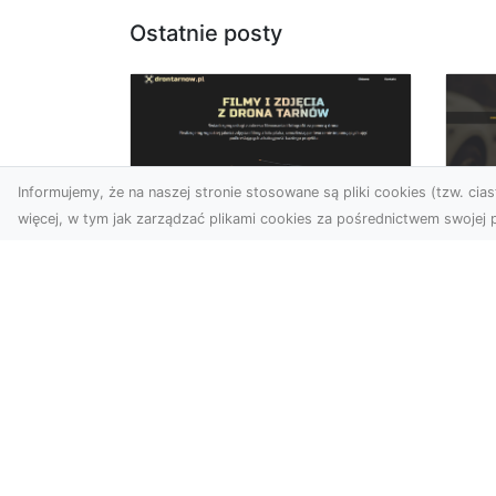
Ostatnie posty
Informujemy, że na naszej stronie stosowane są pliki cookies (tzw. ciast
więcej, w tym jak zarządzać plikami cookies za pośrednictwem swojej p
Usługi dronem
FH
Tarnów – Twoje
Ca
wsparcie w realizacji
Dr
ambitnych projektów
FH
Drony stały się jednym z
Wa
najważniejszych narzędzi
Rę
współczesnych technologii
to 
wizualnych. Firma Dron...
...