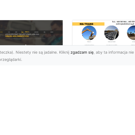
eczka). Niestety nie są jadalne. Kliknij
zgadzam się
, aby ta informacja nie 
rzeglądarki.
Usługi Wyburzenio
i Prace Rozbiórkow
U XMar – Twoja
w Radomiu –
łodobowa Pomoc
Profesjonalizm i
ogowa w Radomiu
Bezpieczeństwo z
MA-TRANS
U XMar – Dlaczego
rto Mieć Ich Numer Pod
Wyburzenia Budynków i
ką? Każdy kierowca zna
Rozbiórki Konstrukcji –
uczucie – nagła awaria,
Kompleksowa Obsługa 