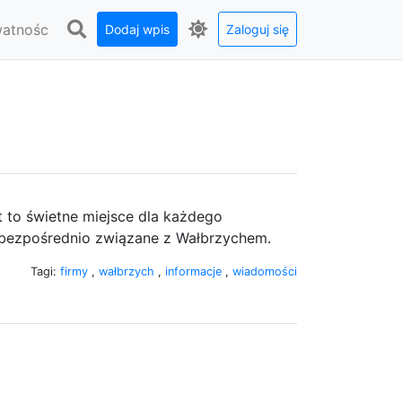
watnośc
Dodaj wpis
Zaloguj się
t to świetne miejsce dla każdego
t bezpośrednio związane z Wałbrzychem.
Tagi:
firmy
,
wałbrzych
,
informacje
,
wiadomości