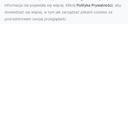
informacja nie pojawiała się więcej. Kliknij
Polityka Prywatności
, aby
dowiedzieć się więcej, w tym jak zarządzać plikami cookies za
pośrednictwem swojej przeglądarki.
Usługi dronem Tarnów – Twoje
wsparcie w realizacji ambitnych
projektów
Drony stały się jednym z najważniejszych
narzędzi współczesnych technologii wizualnych.
Firma Dron...