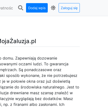
watnośc
Dodaj wpis
Zaloguj się
MojaŻaluzja.pl
go domu. Zapewniają dozowanie
esowanymi oczami ludzi. To gwarancja
 wnętrzach. Są ponadczasowe oraz
aki sposób wykonane, że nie potrzebujesz
z je w połowie okna oraz już doświetlą
iązanie do środowiska naturalnego. Jest to
aluzje drewniane masz szansę znaleźć w
elacyjnie wyglądają bez dodatków. Masz
 np. z firanami albo zasłonami. Ich