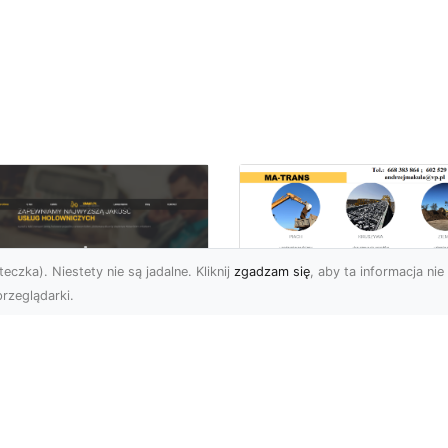
eczka). Niestety nie są jadalne. Kliknij
zgadzam się
, aby ta informacja nie 
rzeglądarki.
Usługi Wyburzenio
i Prace Rozbiórkow
U XMar – Twoja
w Radomiu –
łodobowa Pomoc
Profesjonalizm i
ogowa w Radomiu
Bezpieczeństwo z
MA-TRANS
U XMar – Dlaczego