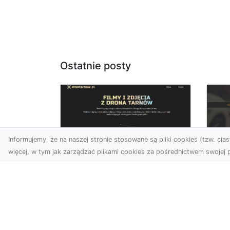
Ostatnie posty
Informujemy, że na naszej stronie stosowane są pliki cookies (tzw. ciast
więcej, w tym jak zarządzać plikami cookies za pośrednictwem swojej p
Usługi dronem
FH
Tarnów – Twoje
Ca
wsparcie w realizacji
Dr
ambitnych projektów
FH
Drony stały się jednym z