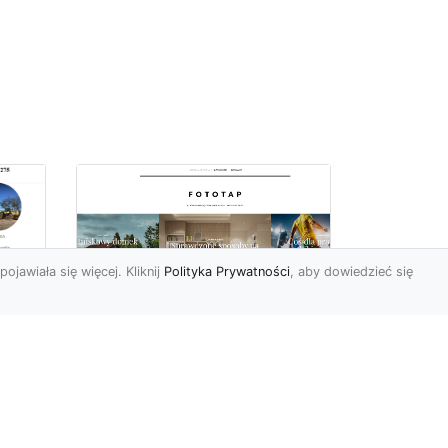
pojawiała się więcej. Kliknij
Polityka Prywatności
, aby dowiedzieć się
we
e
Jak kłaść tapetę
winylową? Warto
znać praktyczne
wskazówki!