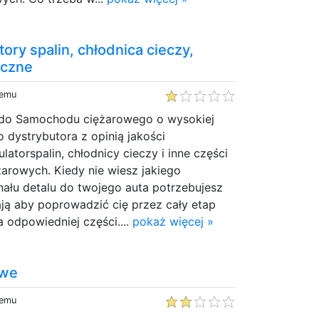
ory spalin, chłodnica cieczy,
yczne
temu
i do Samochodu ciężarowego o wysokiej
do dystrybutora z opinią jakości
ulatorspalin, chłodnicy cieczy i inne części
rowych. Kiedy nie wiesz jakiego
nału detalu do twojego auta potrzebujesz
kają aby poprowadzić cię przez cały etap
 odpowiedniej części....
pokaż więcej »
owe
temu