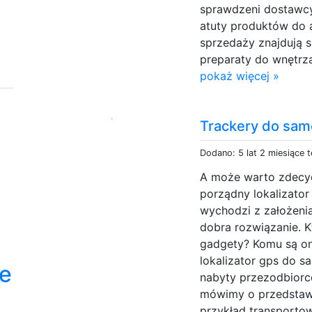
sprawdzeni dostawcy
atuty produktów do a
sprzedaży znajdują s
preparaty do wnętrz
pokaż więcej »
Trackery do sam
Dodano: 5 lat 2 miesiące 
A może warto zdecyd
porządny lokalizato
wychodzi z założenia
dobra rozwiązanie. K
gadgety? Komu są o
lokalizator gps do 
we
nabyty przezodbiorcó
mówimy o przedstawic
przykład transportow