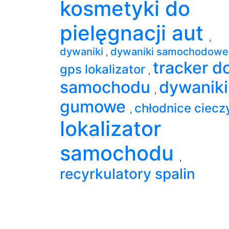
kosmetyki do
pielęgnacji aut
,
dywaniki
dywaniki samochodow
,
tracker d
gps lokalizator
,
samochodu
dywaniki
,
gumowe
chłodnice ciec
,
lokalizator
samochodu
,
recyrkulatory spalin