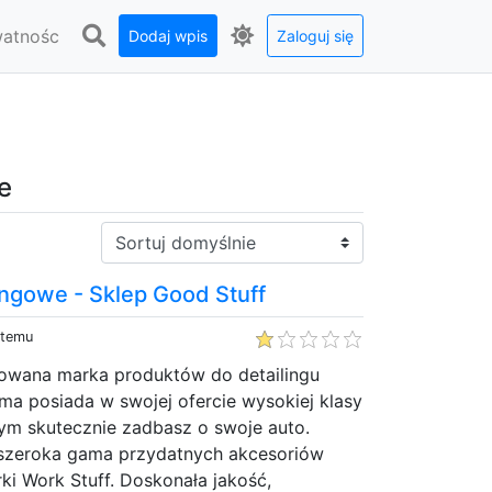
watnośc
Dodaj wpis
Zaloguj się
e
Sortuj:
ingowe - Sklep Good Stuff
 temu
owana marka produktów do detailingu
a posiada w swojej ofercie wysokiej klasy
rym skutecznie zadbasz o swoje auto.
 szeroka gama przydatnych akcesoriów
 Work Stuff. Doskonała jakość,