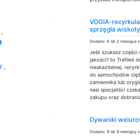
VOGIA-recyrkulat
sprzęgła wiskot
e
,
o
Dodano: 6 lat 2 miesiące 
Jeśli szukasz częśc
jakości? to Trafiłeś 
zy
,
nieskazitelnej. recyrk
do samochodów cięża
zamiennika lub orygi
nasi specjaliści cze
zakupu oraz dobrania
Dywaniki welur
Dodano: 9 lat 9 miesięcy 