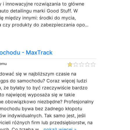
 i innowacyjne rozwiązania to główne
uto detailingu marki Good Stuff. W
ię między innymi: środki do mycia,
a czy produkty do zabezpieczania opo...
ochodu - MaxTrack
temu
ować się w najbliższym czasie na
r gps do samochodu? Coraz więcej ludzi
, że byłaby to być rzeczywiście bardzo
to najwięcej wyposaża się w takie
ne obowiązkowo niezbędne? Profesjonalny
samochodu bywa bez żadnego kłopotu
w indywidualnych. Tak samo jest, jeśli
ieli różnych firm lub przedsiębiorstw, na
ych. Co trzeba w...
pokaż więcej »