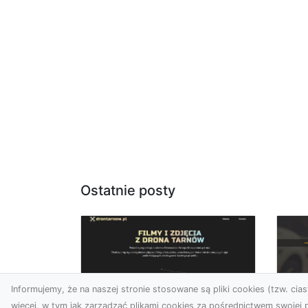
Ostatnie posty
Informujemy, że na naszej stronie stosowane są pliki cookies (tzw. ciast
więcej, w tym jak zarządzać plikami cookies za pośrednictwem swojej p