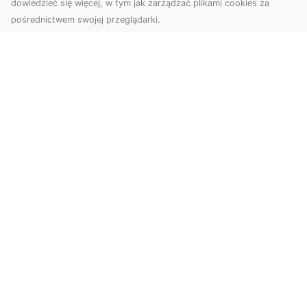
dowiedzieć się więcej, w tym jak zarządzać plikami cookies za
pośrednictwem swojej przeglądarki.
Usługi dronem Tarnów – Twoje
wsparcie w realizacji ambitnych
projektów
Drony stały się jednym z najważniejszych
narzędzi współczesnych technologii wizualnych.
Firma Dron...