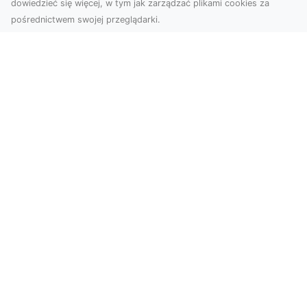
dowiedzieć się więcej, w tym jak zarządzać plikami cookies za
pośrednictwem swojej przeglądarki.
Usługi dronem Tarnów – Twoje
wsparcie w realizacji ambitnych
projektów
Drony stały się jednym z najważniejszych
narzędzi współczesnych technologii wizualnych.
Firma Dron...