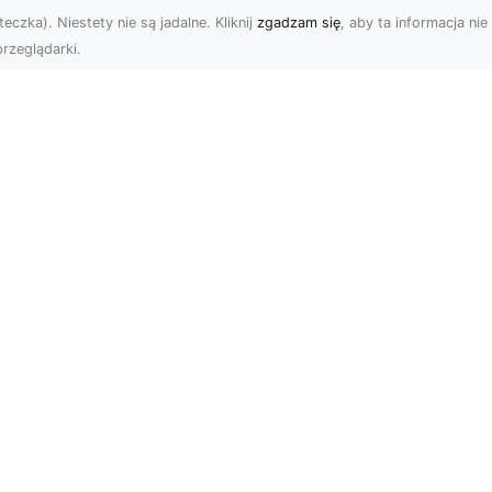
eczka). Niestety nie są jadalne. Kliknij
zgadzam się
, aby ta informacja nie 
rzeglądarki.
Usługi Wyburzenio
i Prace Rozbiórkow
U XMar – Twoja
w Radomiu –
łodobowa Pomoc
Profesjonalizm i
ogowa w Radomiu
Bezpieczeństwo z
MA-TRANS
U XMar – Dlaczego
rto Mieć Ich Numer Pod
Wyburzenia Budynków i
ką? Każdy kierowca zna
Rozbiórki Konstrukcji –
uczucie – nagła awaria,
Kompleksowa Obsługa 
MA-TRANS MA-TRANS z
Radomia ...
logu stron
Subskrybuj newslette