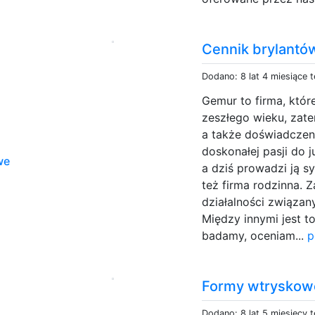
Cennik brylantó
Dodano: 8 lat 4 miesiące 
Gemur to firma, które
zeszłego wieku, zate
a także doświadczen
doskonałej pasji do j
we
a dziś prowadzi ją sy
też firma rodzinna. 
działalności związa
Między innymi jest t
badamy, oceniam...
p
Formy wtryskow
Dodano: 8 lat 5 miesięcy 