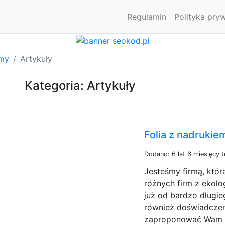
Regulamin
Polityka pry
rmy
Artykuły
Kategoria: Artykuły
Folia z nadrukie
Dodano: 6 lat 6 miesięcy 
Jesteśmy firmą, któ
różnych firm z ekolo
już od bardzo długie
również doświadczen
zaproponować Wam f