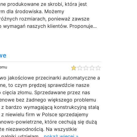
one produkowane ze skrobi, która jest
ym dla środowiska. Możemy
różnych rozmiarach, ponieważ zawsze
 wymagań naszych klientów. Proponuje...
we
temu
two jakościowe przecinarki automatyczne a
ne, to czym prędzej sprawdźcie nasze
o cięcia złomu. Sprzedawane przez nas
tlenowe bez żadnego większego problemu
 z bardzo wymagającą konstrukcyjną stalą
 z niewielu firm w Polsce sprzedajemy
anowo-powietrzne, które cechują się dużą
kże niezawodnością. Na wszystkie
palniki udzielam...
pokaż więcej »