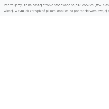
Informujemy, że na naszej stronie stosowane są pliki cookies (tzw. ciast
więcej, w tym jak zarządzać plikami cookies za pośrednictwem swojej p
Usługi dronem
FH
Tarnów – Twoje
Ca
wsparcie w realizacji
Dr
ambitnych projektów
FH
Drony stały się jednym z
Wa
najważniejszych narzędzi
Rę
współczesnych technologii
to 
wizualnych. Firma Dron...
...
Dodaj-Wpis.pl - Dodaj wpis do kata