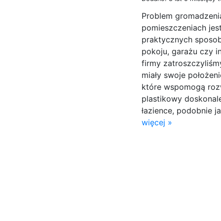
Problem gromadzenia
pomieszczeniach jest
praktycznych sposob
pokoju, garażu czy i
firmy zatroszczyliśm
miały swoje położeni
które wspomogą rozwi
plastikowy doskonale
łazience, podobnie j
więcej »