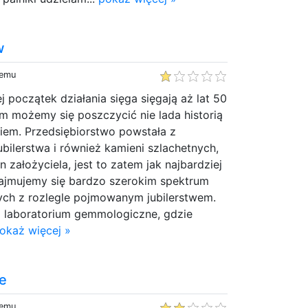
w
temu
j początek działania sięga sięgają aż lat 50
m możemy się poszczycić nie lada historią
iem. Przedsiębiorstwo powstała z
ubilerstwa i również kamieni szlachetnych,
n założyciela, jest to zatem jak najbardziej
Zajmujemy się bardzo szerokim spektrum
nych z rozlegle pojmowanym jubilerstwem.
o laboratorium gemmologiczne, gdzie
okaż więcej »
e
temu