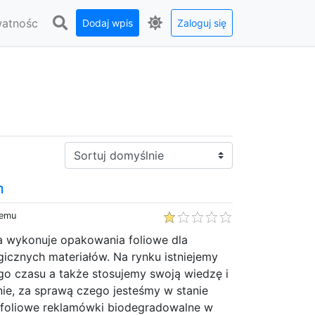
watnośc
Dodaj wpis
Zaloguj się
Sortuj:
m
temu
ra wykonuje opakowania foliowe dla
gicznych materiałów. Na rynku istniejemy
go czasu a także stosujemy swoją wiedzę i
ie, za sprawą czego jesteśmy w stanie
oliowe reklamówki biodegradowalne w