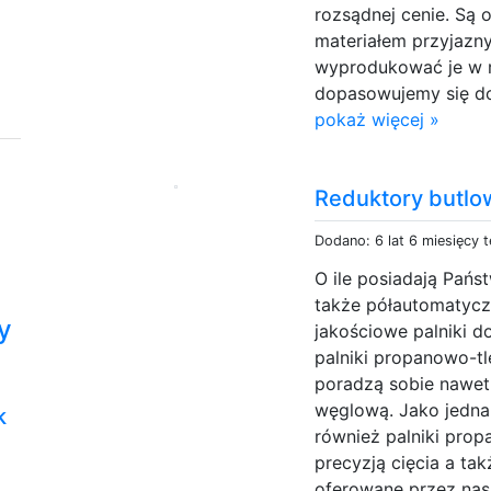
rozsądnej cenie. Są 
materiałem przyjazn
wyprodukować je w 
dopasowujemy się do
pokaż więcej »
Reduktory butlo
Dodano: 6 lat 6 miesięcy 
O ile posiadają Pańs
także półautomatycz
y
jakościowe palniki d
palniki propanowo-
poradzą sobie nawet
węglową. Jako jedna
k
również palniki prop
precyzją cięcia a ta
oferowane przez nas 