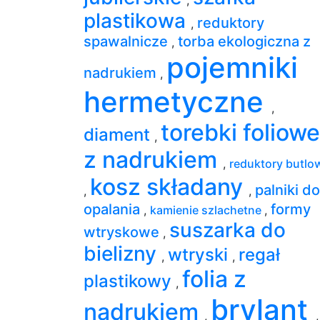
plastikowa
reduktory
,
spawalnicze
torba ekologiczna z
,
pojemniki
nadrukiem
,
hermetyczne
,
torebki foliowe
diament
,
z nadrukiem
,
reduktory butlo
kosz składany
palniki do
,
,
opalania
formy
,
kamienie szlachetne
,
suszarka do
wtryskowe
,
bielizny
wtryski
regał
,
,
folia z
plastikowy
,
brylant
nadrukiem
,
,