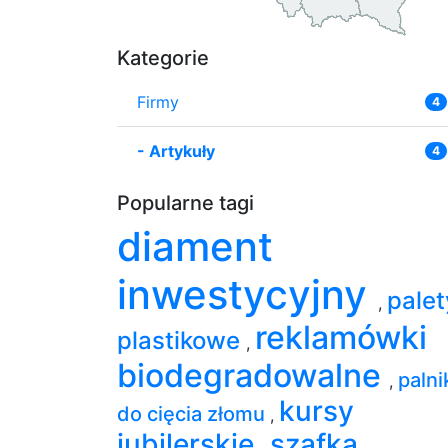
Kategorie
Firmy
4
-
Artykuły
4
Popularne tagi
diament
inwestycyjny
palet
,
reklamówki
plastikowe
,
biodegradowalne
palni
,
kursy
do cięcia złomu
,
jubilerskie
szafka
,