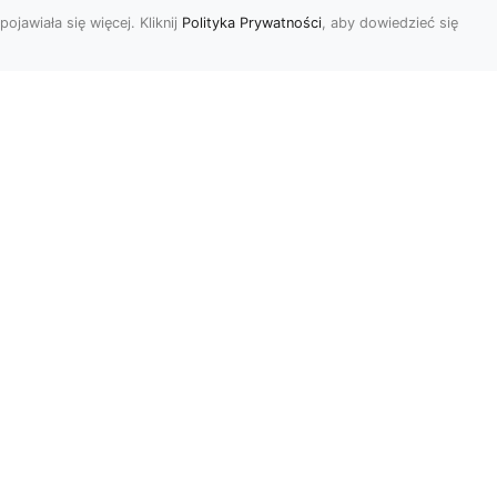
pojawiała się więcej. Kliknij
Polityka Prywatności
, aby dowiedzieć się
we
e
Jak kłaść tapetę
winylową? Warto
znać praktyczne
wskazówki!
Tapeta winylowa to ten
rodzaj naściennej dekoracji,
po który Polacy sięgają
od
dzisiaj bardzo często...
r