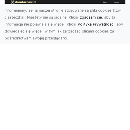
Informujemy, że na naszej stronie stosowane są pliki cookies (tzw.
ciasteczka). Niestety nie są jadalne. Kliknij
zgadzam się
, aby ta
informacja nie pojawiała się więcej. Kliknij
Polityka Prywatności
, aby
dowiedzieć się więcej, w tym jak zarządzać plikami cookies za
pośrednictwem swojej przeglądarki.
Usługi dronem Tarnów – Twoje
wsparcie w realizacji ambitnych
projektów
Drony stały się jednym z najważniejszych
narzędzi współczesnych technologii wizualnych.
Firma Dron...