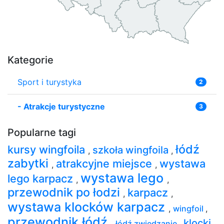
Kategorie
Sport i turystyka
2
-
Atrakcje turystyczne
3
Popularne tagi
łódź
kursy wingfoila
szkoła wingfoila
,
,
zabytki
atrakcyjne miejsce
wystawa
,
,
wystawa lego
lego karpacz
,
,
przewodnik po łodzi
karpacz
,
,
wystawa klocków karpacz
,
wingfoil
,
przewodnik łódź
klocki
,
łódź zwiedzanie
,