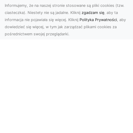
Informujemy, że na naszej stronie stosowane są pliki cookies (tzw.
ciasteczka). Niestety nie są jadalne. Kliknij
zgadzam się
, aby ta
informacja nie pojawiała się więcej. Kliknij
Polityka Prywatności
, aby
dowiedzieć się więcej, w tym jak zarządzać plikami cookies za
pośrednictwem swojej przeglądarki.
Usługi dronem Tarnów – Twoje
wsparcie w realizacji ambitnych
projektów
Drony stały się jednym z najważniejszych
narzędzi współczesnych technologii wizualnych.
Firma Dron...