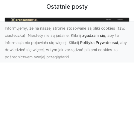
Ostatnie posty
Informujemy, że na naszej stronie stosowane są pliki cookies (tzw.
ciasteczka). Niestety nie są jadalne. Kliknij
zgadzam się
, aby ta
informacja nie pojawiała się więcej. Kliknij
Polityka Prywatności
, aby
dowiedzieć się więcej, w tym jak zarządzać plikami cookies za
pośrednictwem swojej przeglądarki.
Usługi dronem Tarnów – Twoje
wsparcie w realizacji ambitnych
projektów
Drony stały się jednym z najważniejszych
narzędzi współczesnych technologii wizualnych.