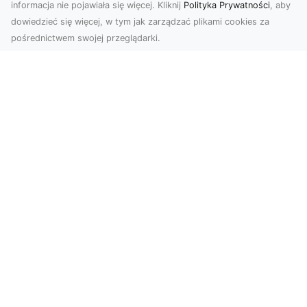
informacja nie pojawiała się więcej. Kliknij
Polityka Prywatności
, aby
dowiedzieć się więcej, w tym jak zarządzać plikami cookies za
pośrednictwem swojej przeglądarki.
Usługi dronem Tarnów – Twoje
wsparcie w realizacji ambitnych
projektów
Drony stały się jednym z najważniejszych
narzędzi współczesnych technologii wizualnych.
Firma Dron...