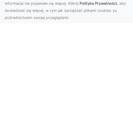
informacja nie pojawiała się więcej. Kliknij
Polityka Prywatności
, aby
dowiedzieć się więcej, w tym jak zarządzać plikami cookies za
pośrednictwem swojej przeglądarki.
Usługi dronem Tarnów – Twoje
wsparcie w realizacji ambitnych
projektów
Drony stały się jednym z najważniejszych
narzędzi współczesnych technologii wizualnych.
Firma Dron...
FHU XMar – Twoja Całodobowa Pomoc
Drogowa w Radomiu