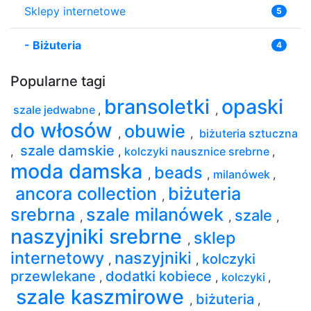
Sklepy internetowe
5
-
Biżuteria
4
Popularne tagi
bransoletki
opaski
szale jedwabne
,
,
do włosów
obuwie
,
,
biżuteria sztuczna
szale damskie
,
,
kolczyki nausznice srebrne
,
moda damska
beads
,
,
milanówek
,
ancora collection
biżuteria
,
srebrna
szale milanówek
szale
,
,
,
naszyjniki srebrne
sklep
,
internetowy
naszyjniki
kolczyki
,
,
przewlekane
dodatki kobiece
,
,
kolczyki
,
szale kaszmirowe
biżuteria
,
,