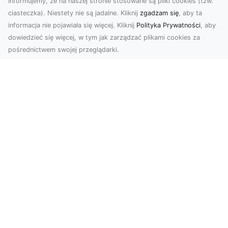
Informujemy, że na naszej stronie stosowane są pliki cookies (tzw.
ciasteczka). Niestety nie są jadalne. Kliknij
zgadzam się
, aby ta
informacja nie pojawiała się więcej. Kliknij
Polityka Prywatności
, aby
dowiedzieć się więcej, w tym jak zarządzać plikami cookies za
pośrednictwem swojej przeglądarki.
Usługi dronem Tarnów – Twoje
wsparcie w realizacji ambitnych
projektów
Drony stały się jednym z najważniejszych
narzędzi współczesnych technologii wizualnych.
Firma Dron...