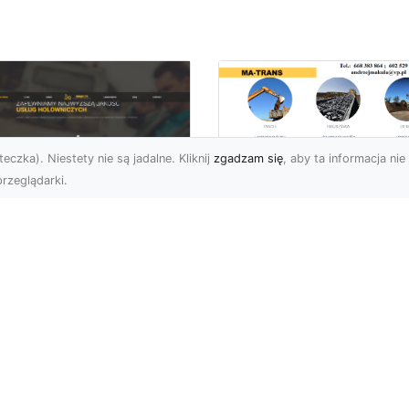
eczka). Niestety nie są jadalne. Kliknij
zgadzam się
, aby ta informacja nie 
rzeglądarki.
Usługi Wyburzenio
i Prace Rozbiórkow
U XMar – Twoja
w Radomiu –
łodobowa Pomoc
Profesjonalizm i
ogowa w Radomiu
Bezpieczeństwo z
MA-TRANS
U XMar – Dlaczego
rto Mieć Ich Numer Pod
Wyburzenia Budynków i
ką? Każdy kierowca zna
Rozbiórki Konstrukcji –
uczucie – nagła awaria,
Kompleksowa Obsługa 