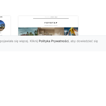
pojawiała się więcej. Kliknij
Polityka Prywatności
, aby dowiedzieć się
we
e
Jak kłaść tapetę
winylową? Warto
znać praktyczne
wskazówki!
Tapeta winylowa to ten
rodzaj naściennej dekoracji,
po który Polacy sięgają
od
dzisiaj bardzo często...