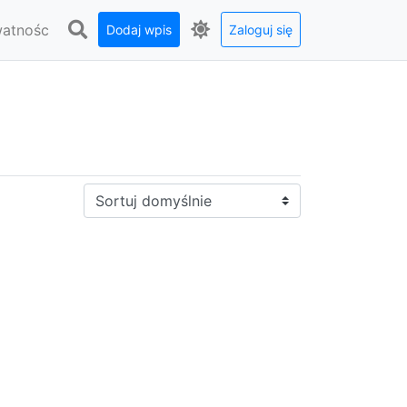
watnośc
Dodaj wpis
Zaloguj się
Sortuj: