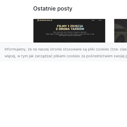
Ostatnie posty
Informujemy, że na naszej stronie stosowane są pliki cookies (tzw. ciast
więcej, w tym jak zarządzać plikami cookies za pośrednictwem swojej p
Usługi dronem
FH
Tarnów – Twoje
Ca
wsparcie w realizacji
Dr
ambitnych projektów
FH
Drony stały się jednym z
Wa
najważniejszych narzędzi
Rę
współczesnych technologii
to 
wizualnych. Firma Dron...
...