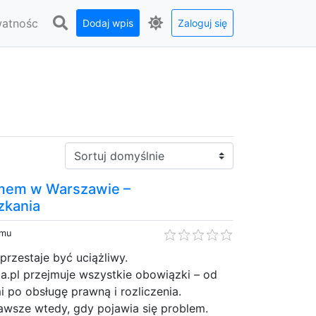
watnośc
Dodaj wpis
Zaloguj się
Sortuj:
jmem w Warszawie –
zkania
emu
rzestaje być uciążliwy.
a.pl przejmuje wszystkie obowiązki – od
i po obsługę prawną i rozliczenia.
awsze wtedy, gdy pojawia się problem.