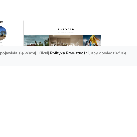
pojawiała się więcej. Kliknij
Polityka Prywatności
, aby dowiedzieć się
we
e
Jak kłaść tapetę
winylową? Warto
znać praktyczne
wskazówki!
Tapeta winylowa to ten
rodzaj naściennej dekoracji,
po który Polacy sięgają
od
dzisiaj bardzo często...