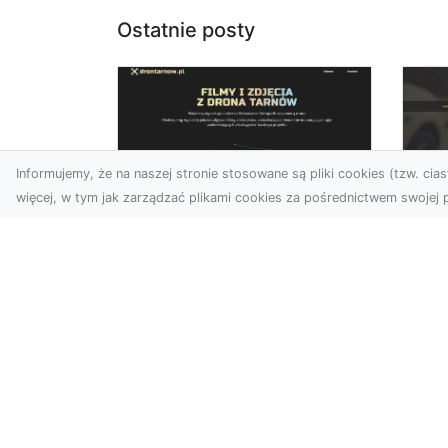
Ostatnie posty
Informujemy, że na naszej stronie stosowane są pliki cookies (tzw. ciast
więcej, w tym jak zarządzać plikami cookies za pośrednictwem swojej p
Usługi dronem
FH
Tarnów – Twoje
Ca
wsparcie w realizacji
Dr
ambitnych projektów
FH
Drony stały się jednym z
Wa
najważniejszych narzędzi
Rę
współczesnych technologii
to 
wizualnych. Firma Dron...
...