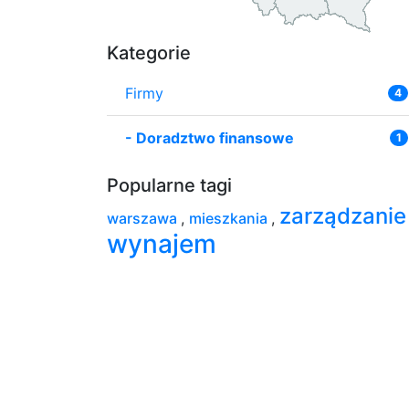
Kategorie
Firmy
4
-
Doradztwo finansowe
1
Popularne tagi
zarządzani
warszawa
,
mieszkania
,
wynajem