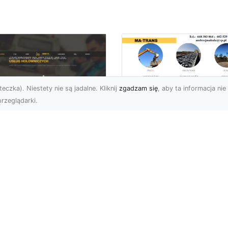
eczka). Niestety nie są jadalne. Kliknij
zgadzam się
, aby ta informacja nie 
rzeglądarki.
Usługi Wyburzenio
i Prace Rozbiórkow
U XMar – Twoja
w Radomiu –
łodobowa Pomoc
Profesjonalizm i
ogowa w Radomiu
Bezpieczeństwo z
MA-TRANS
U XMar – Dlaczego
rto Mieć Ich Numer Pod
Wyburzenia Budynków i
ką? Każdy kierowca zna
Rozbiórki Konstrukcji –
uczucie – nagła awaria,
Kompleksowa Obsługa 