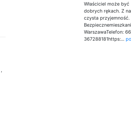
Właściciel może być 
dobrych rękach. Z n
czysta przyjemność.
Bezpiecznemieszkani
WarszawaTelefon: 6
367288181https:...
po
e
,