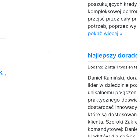
poszukujących kred
kompleksowej ochro
przejść przez cały p
potrzeb, poprzez wybó
pokaż więcej »
Najlepszy dorad
Dodano: 2 lata 1 tydzień 
ek
,
Daniel Kamiński, dor
lider w dziedzinie p
unikalnemu połączeni
praktycznego doświad
dostarczać innowacy
które są dostosowan
klienta. Szeroki Zak
komandytowej: Daniel
kredytów dla spółek