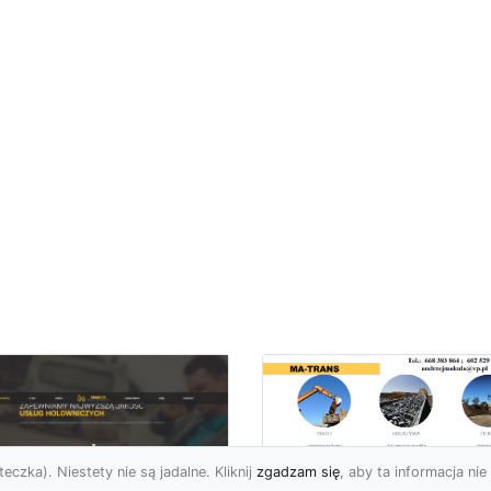
eczka). Niestety nie są jadalne. Kliknij
zgadzam się
, aby ta informacja nie 