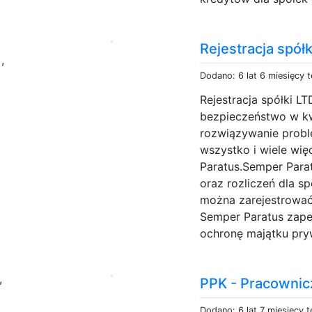
e
Rejestracja spółk
,
Dodano: 6 lat 6 miesięcy 
Rejestracja spółki L
bezpieczeństwo w kw
rozwiązywanie probl
wszystko i wiele wię
Paratus.Semper Para
oraz rozliczeń dla s
można zarejestrować p
Semper Paratus zape
ochronę majątku pry
,
PPK - Pracownic
Dodano: 6 lat 7 miesięcy 