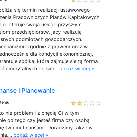
bliża się termin realizacji ustawowego
enia Pracowniczych Planów Kapitałowych.
o.o. oferuje swoją usługę przyszłym
lom przedsiębiorstw, jacy realizują
asnych podmiotach gospodarczych.
mechanizmu zgodnie z prawem oraz w
ednocześnie dla kondycji ekonomicznej,
rantuje spółka, która zajmuje się tą formą
eń emerytalnych od sier...
pokaż więcej »
nanse I Planowanie
 temu
to nie problem i z chęcią Ci w tym
ie od tego czy jesteś firmą czy osobą
ię twoimi finansami. Doradzimy także w
ia....
pokaż więcej »