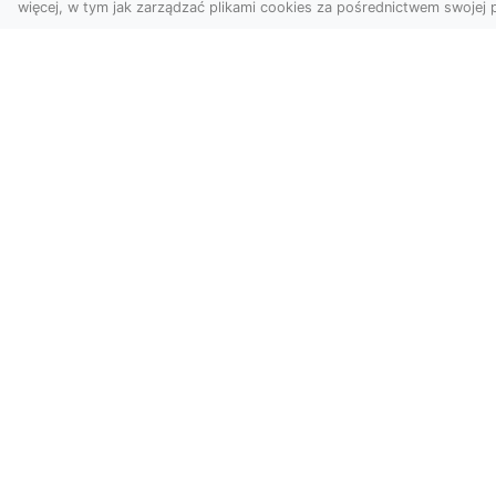
więcej, w tym jak zarządzać plikami cookies za pośrednictwem swojej p
Usługi dronem
FH
Tarnów – Twoje
Ca
wsparcie w realizacji
Dr
ambitnych projektów
FH
Drony stały się jednym z
Wa
najważniejszych narzędzi
Rę
współczesnych technologii
to 
wizualnych. Firma Dron...
...
Dodaj-Wpis.pl - Dodaj wpis do kata
Rozszerz swoją obecność online dzięki na
swój wpis i promuj swoją stronę interneto