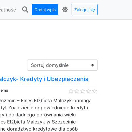
watnośc
Dodaj wpis
Zaloguj się
Sortuj:
alczyk- Kredyty i Ubezpieczenia
 temu
zczecin – Fines Elżbieta Malczyk pomaga
dyt Znalezienie odpowiedniego kredytu
y i dokładnego porównania wielu
nes Elżbieta Malczyk w Szczecinie
lne doradztwo kredytowe dla osób