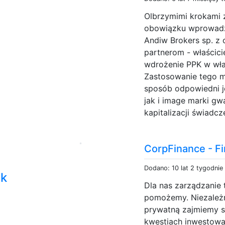
Olbrzymimi krokami z
obowiązku wprowadz
Andiw Brokers sp. z 
partnerom - właścicie
wdrożenie PPK w wł
Zastosowanie tego 
sposób odpowiedni j
jak i image marki gwa
kapitalizacji świadcz
CorpFinance - Fi
Dodano: 10 lat 2 tygodnie
ek
Dla nas zarządzanie 
pomożemy. Niezależn
prywatną zajmiemy s
kwestiach inwestowan