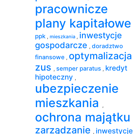
pracownicze
plany kapitałow
inwestycje
ppk
,
mieszkania
,
gospodarcze
doradztwo
,
optymalizacja
finansowe
,
zus
kredyt
semper paratus
,
,
hipoteczny
,
ubezpieczenie
mieszkania
,
ochrona majątku
zarządzanie
inwestycje
,