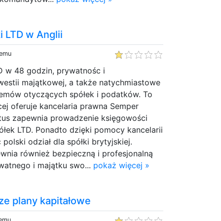
i LTD w Anglii
temu
TD w 48 godzin, prywatnośc i
estii majątkowej, a także natychmiastowe
emów otyczących spółek i podatków. To
cej oferuje kancelaria prawna Semper
tus zapewnia prowadzenie księgowości
półek LTD. Ponadto dzięki pomocy kancelarii
olski odział dla spółki brytyjskiej.
wnia również bezpieczną i profesjonalną
watnego i majątku swo...
pokaż więcej »
ze plany kapitałowe
temu