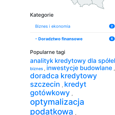
Kategorie
Biznes i ekonomia
2
-
Doradztwo finansowe
6
Popularne tagi
analityk kredytowy dla spół
inwestycje budowlane
biznes
,
,
doradca kredytowy
szczecin
kredyt
,
gotówkowy
,
optymalizacja
podatkowa
,