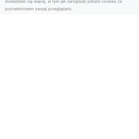
dowiedzieć się więcej, w tym jak zarządzać plikami cookies za
pośrednictwem swojej przeglądarki.
Usługi dronem Tarnów – Twoje
wsparcie w realizacji ambitnych
projektów
Drony stały się jednym z najważniejszych
narzędzi współczesnych technologii wizualnych.
Firma Dron...