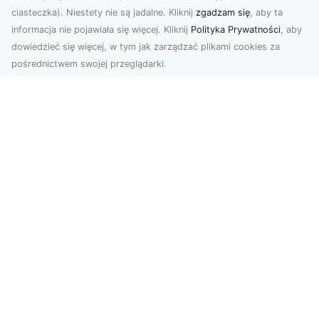
ciasteczka). Niestety nie są jadalne. Kliknij
zgadzam się
, aby ta
informacja nie pojawiała się więcej. Kliknij
Polityka Prywatności
, aby
dowiedzieć się więcej, w tym jak zarządzać plikami cookies za
pośrednictwem swojej przeglądarki.
Usługi dronem Tarnów – Twoje
wsparcie w realizacji ambitnych
projektów
Drony stały się jednym z najważniejszych
narzędzi współczesnych technologii wizualnych.
Firma Dron...