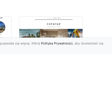
pojawiała się więcej. Kliknij
Polityka Prywatności
, aby dowiedzieć się
we
e
Jak kłaść tapetę
winylową? Warto
znać praktyczne
wskazówki!
Tapeta winylowa to ten
rodzaj naściennej dekoracji,
po który Polacy sięgają
od
dzisiaj bardzo często...