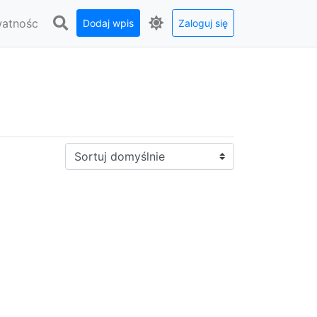
watnośc
Dodaj wpis
Zaloguj się
Sortuj: