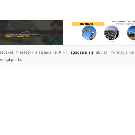
eczka). Niestety nie są jadalne. Kliknij
zgadzam się
, aby ta informacja nie 
rzeglądarki.
Usługi Wyburzenio
i Prace Rozbiórkow
U XMar – Twoja
w Radomiu –
łodobowa Pomoc
Profesjonalizm i
ogowa w Radomiu
Bezpieczeństwo z
MA-TRANS
U XMar – Dlaczego
rto Mieć Ich Numer Pod
Wyburzenia Budynków i
ką? Każdy kierowca zna
Rozbiórki Konstrukcji –
uczucie – nagła awaria,
Kompleksowa Obsługa 