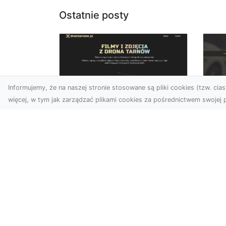
Ostatnie posty
Informujemy, że na naszej stronie stosowane są pliki cookies (tzw. ciast
więcej, w tym jak zarządzać plikami cookies za pośrednictwem swojej p
Usługi dronem
FH
Tarnów – Twoje
Ca
wsparcie w realizacji
Dr
ambitnych projektów
FH
Drony stały się jednym z
Wa
najważniejszych narzędzi
Rę
współczesnych technologii
to 
wizualnych. Firma Dron...
...