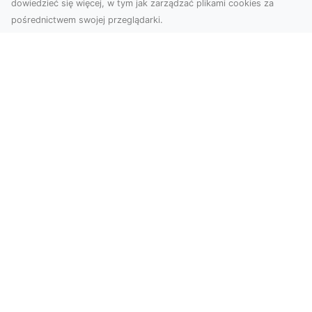
dowiedzieć się więcej, w tym jak zarządzać plikami cookies za
pośrednictwem swojej przeglądarki.
Usługi dronem Tarnów – Twoje
wsparcie w realizacji ambitnych
projektów
Drony stały się jednym z najważniejszych
narzędzi współczesnych technologii wizualnych.
Firma Dron...