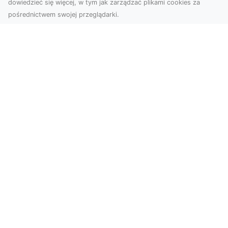
dowiedzieć się więcej, w tym jak zarządzać plikami cookies za
pośrednictwem swojej przeglądarki.
Usługi dronem Tarnów – Twoje
wsparcie w realizacji ambitnych
projektów
Drony stały się jednym z najważniejszych
narzędzi współczesnych technologii wizualnych.
Firma Dron...