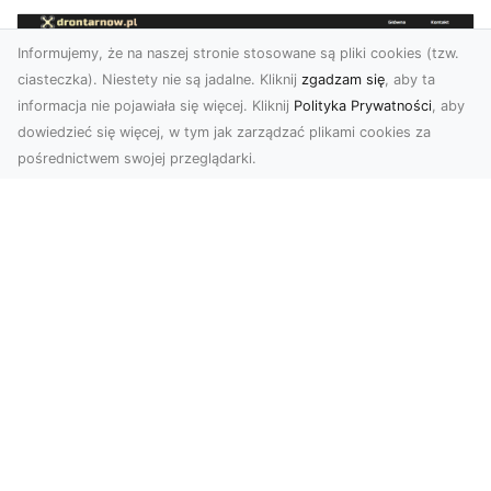
Informujemy, że na naszej stronie stosowane są pliki cookies (tzw.
ciasteczka). Niestety nie są jadalne. Kliknij
zgadzam się
, aby ta
informacja nie pojawiała się więcej. Kliknij
Polityka Prywatności
, aby
dowiedzieć się więcej, w tym jak zarządzać plikami cookies za
pośrednictwem swojej przeglądarki.
Usługi dronem Tarnów – Twoje
wsparcie w realizacji ambitnych
projektów
Drony stały się jednym z najważniejszych
narzędzi współczesnych technologii wizualnych.
Firma Dron...