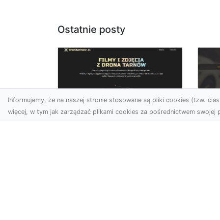
Ostatnie posty
Informujemy, że na naszej stronie stosowane są pliki cookies (tzw. ciast
więcej, w tym jak zarządzać plikami cookies za pośrednictwem swojej p
Usługi dronem
FH
Tarnów – Twoje
Ca
wsparcie w realizacji
Dr
ambitnych projektów
FH
Drony stały się jednym z
Wa
najważniejszych narzędzi
Rę
współczesnych technologii
to 
wizualnych. Firma Dron...