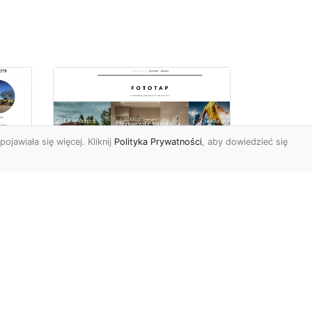
pojawiała się więcej. Kliknij
Polityka Prywatności
, aby dowiedzieć się
we
e
Jak kłaść tapetę
winylową? Warto
znać praktyczne
wskazówki!
Tapeta winylowa to ten
rodzaj naściennej dekoracji,