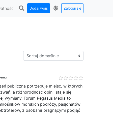
watnośc
Dodaj wpis
Zaloguj się
Sortuj:
 temu
eń publiczna potrzebuje miejsc, w których
yzwań, a różnorodność opinii staje się
ej wymiany. Forum Pegasus Media to
 miłośników morskich podróży, pasjonatów
globtroterów, z osobami pragnącymi podjąć