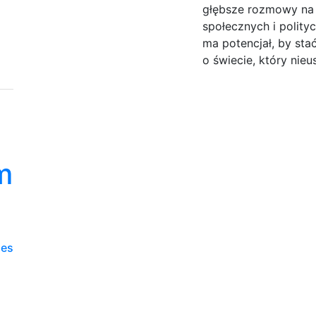
głębsze rozmowy na
społecznych i polity
ma potencjał, by sta
o świecie, który nieus
m
ies