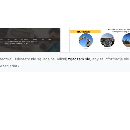
eczka). Niestety nie są jadalne. Kliknij
zgadzam się
, aby ta informacja nie 
rzeglądarki.
Usługi Wyburzenio
i Prace Rozbiórkow
U XMar – Twoja
w Radomiu –
łodobowa Pomoc
Profesjonalizm i
ogowa w Radomiu
Bezpieczeństwo z
MA-TRANS
U XMar – Dlaczego
rto Mieć Ich Numer Pod
Wyburzenia Budynków i
ką? Każdy kierowca zna
Rozbiórki Konstrukcji –
uczucie – nagła awaria,