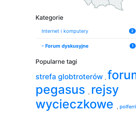
Kategorie
Internet i komputery
2
-
Forum dyskusyjne
1
Popularne tagi
foru
strefa globtroterów
,
pegasus
rejsy
,
wycieczkowe
,
polferr