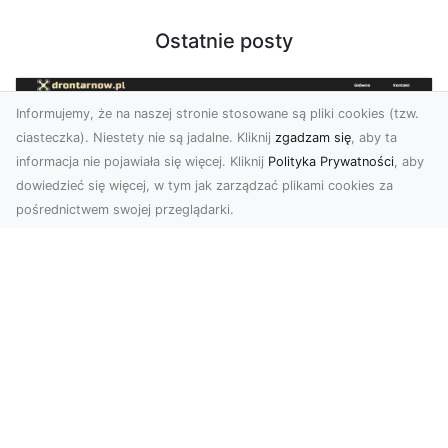
Ostatnie posty
Informujemy, że na naszej stronie stosowane są pliki cookies (tzw.
ciasteczka). Niestety nie są jadalne. Kliknij
zgadzam się
, aby ta
informacja nie pojawiała się więcej. Kliknij
Polityka Prywatności
, aby
dowiedzieć się więcej, w tym jak zarządzać plikami cookies za
pośrednictwem swojej przeglądarki.
Usługi dronem Tarnów – Twoje
wsparcie w realizacji ambitnych
projektów
Drony stały się jednym z najważniejszych
narzędzi współczesnych technologii wizualnych.