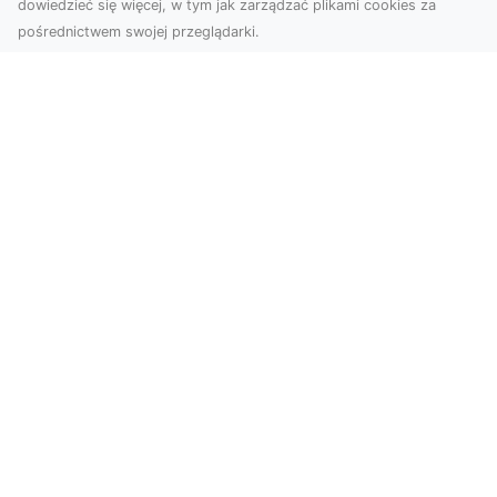
dowiedzieć się więcej, w tym jak zarządzać plikami cookies za
pośrednictwem swojej przeglądarki.
Usługi dronem Tarnów – Twoje
wsparcie w realizacji ambitnych
projektów
Drony stały się jednym z najważniejszych
narzędzi współczesnych technologii wizualnych.
Firma Dron...