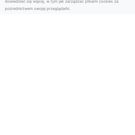
dowiedzieć się więcej, w tym jak zarządzać plikami cookies za
pośrednictwem swojej przeglądarki.
Usługi dronem Tarnów – Twoje
wsparcie w realizacji ambitnych
projektów
Drony stały się jednym z najważniejszych
narzędzi współczesnych technologii wizualnych.
Firma Dron...