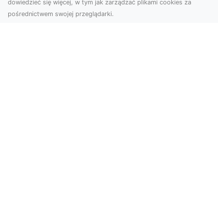
dowiedzieć się więcej, w tym jak zarządzać plikami cookies za
pośrednictwem swojej przeglądarki.
Usługi dronem Tarnów – Twoje
wsparcie w realizacji ambitnych
projektów
Drony stały się jednym z najważniejszych
narzędzi współczesnych technologii wizualnych.
Firma Dron...