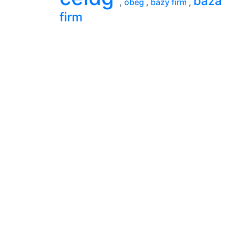
baza
,
obeg
,
bazy firm
,
firm