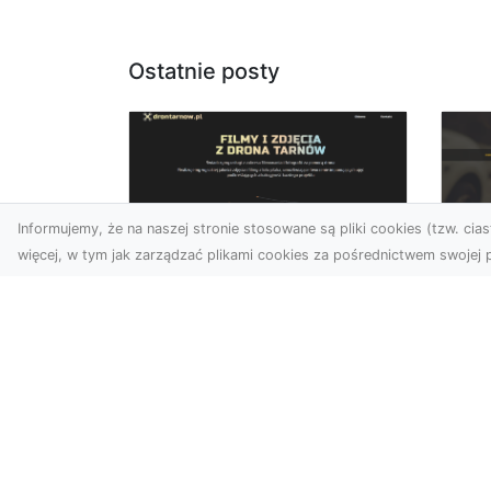
Ostatnie posty
Informujemy, że na naszej stronie stosowane są pliki cookies (tzw. ciast
więcej, w tym jak zarządzać plikami cookies za pośrednictwem swojej p
Usługi dronem
FH
Tarnów – Twoje
Ca
wsparcie w realizacji
Dr
ambitnych projektów
FH
Drony stały się jednym z
Wa
najważniejszych narzędzi
Rę
współczesnych technologii