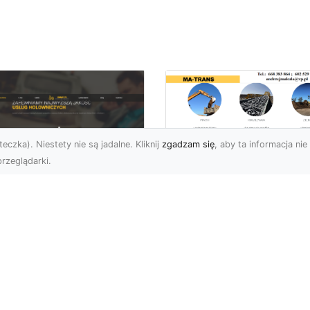
eczka). Niestety nie są jadalne. Kliknij
zgadzam się
, aby ta informacja nie 
rzeglądarki.
Usługi Wyburzenio
i Prace Rozbiórkow
U XMar – Twoja
w Radomiu –
łodobowa Pomoc
Profesjonalizm i
ogowa w Radomiu
Bezpieczeństwo z
MA-TRANS
U XMar – Dlaczego
rto Mieć Ich Numer Pod
Wyburzenia Budynków i
ką? Każdy kierowca zna
Rozbiórki Konstrukcji –