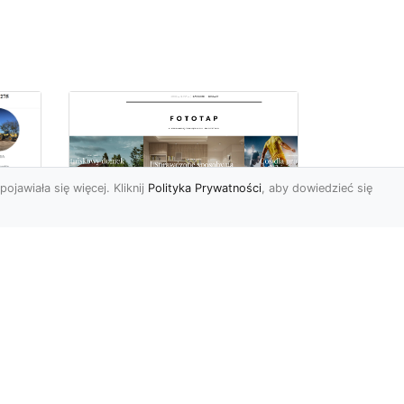
pojawiała się więcej. Kliknij
Polityka Prywatności
, aby dowiedzieć się
we
e
Jak kłaść tapetę
winylową? Warto
znać praktyczne
wskazówki!
Tapeta winylowa to ten
rodzaj naściennej dekoracji,