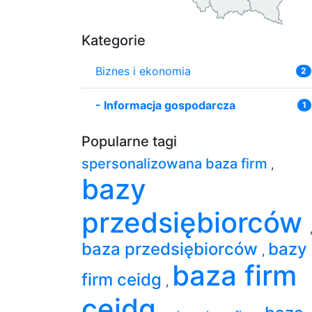
Kategorie
Biznes i ekonomia
2
-
Informacja gospodarcza
1
Popularne tagi
spersonalizowana baza firm
,
bazy
przedsiębiorców
baza przedsiębiorców
bazy
,
baza firm
firm ceidg
,
ceidg