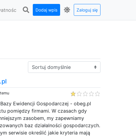
watnośc
Dodaj wpis
Zaloguj się
a
Sortuj:
.pl
 temu
 Bazy Ewidencji Gospodarczej - obeg.pl
aktu pomiędzy firmami. W czasach gdy
cenniejszym zasobem, my zapewniamy
izowanych baz działalności gospodarczych.
m serwisie określić jakie kryteria mają