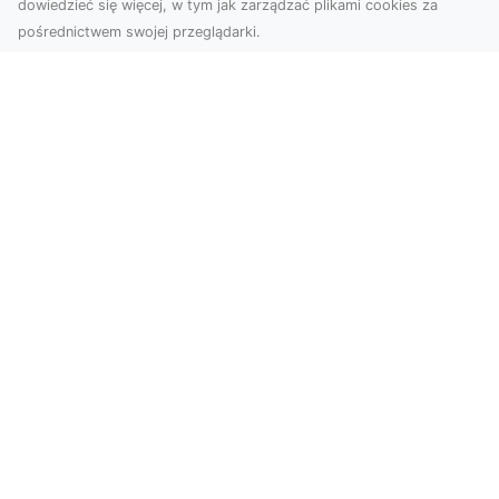
dowiedzieć się więcej, w tym jak zarządzać plikami cookies za
pośrednictwem swojej przeglądarki.
Usługi dronem Tarnów – Twoje
wsparcie w realizacji ambitnych
projektów
Drony stały się jednym z najważniejszych
narzędzi współczesnych technologii wizualnych.
Firma Dron...