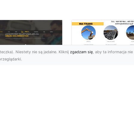
eczka). Niestety nie są jadalne. Kliknij
zgadzam się
, aby ta informacja nie 
rzeglądarki.
Usługi Wyburzenio
i Prace Rozbiórkow
U XMar – Twoja
w Radomiu –
łodobowa Pomoc
Profesjonalizm i
ogowa w Radomiu
Bezpieczeństwo z
MA-TRANS
U XMar – Dlaczego
rto Mieć Ich Numer Pod
Wyburzenia Budynków i
ką? Każdy kierowca zna
Rozbiórki Konstrukcji –
uczucie – nagła awaria,
Kompleksowa Obsługa 