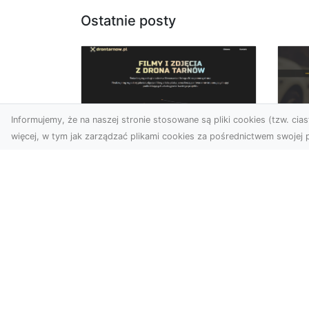
Ostatnie posty
Informujemy, że na naszej stronie stosowane są pliki cookies (tzw. ciast
więcej, w tym jak zarządzać plikami cookies za pośrednictwem swojej p
Usługi dronem
FH
Tarnów – Twoje
Ca
wsparcie w realizacji
Dr
ambitnych projektów
FH
Drony stały się jednym z
Wa
najważniejszych narzędzi
Rę
współczesnych technologii
to 
wizualnych. Firma Dron...
...