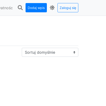
watnośc
Dodaj wpis
Zaloguj się
Sortuj: