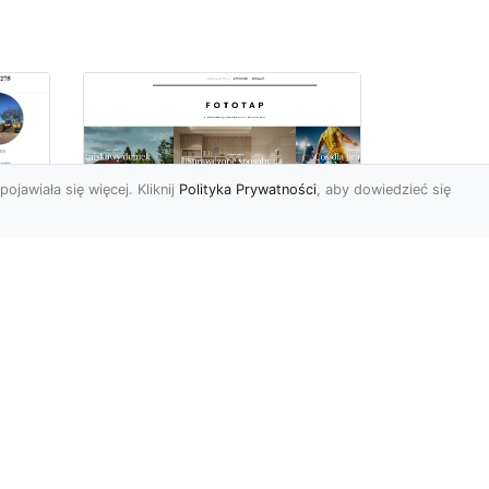
pojawiała się więcej. Kliknij
Polityka Prywatności
, aby dowiedzieć się
we
e
Jak kłaść tapetę
winylową? Warto
znać praktyczne
wskazówki!
Tapeta winylowa to ten
rodzaj naściennej dekoracji,
po który Polacy sięgają
od
dzisiaj bardzo często...